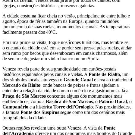
Além da Bienal, Veneza esbanja arte por todos os cantos, com
igrejas, construções históricas, museus e galerias.
A cidade costuma ficar cheia no verão, principalmente entre julho e
agosto, época de férias também na Europa, quando multidões
tomam conta de suas ruelas, monumentos e canais. As temperaturas
facilmente passam dos 40ºC.
Em uma primeira visita, foque nos ícones turísticos, mas lembre-se:
o encanto da cidade está em se perder sem pressa pelas ruelas, andar
sem rumo por becos que desembocam em canais charmosos, além
de sentar e degustar um vinho branco ou um Spritz.
Veneza revela parte de sua grandiosidade em cartões-postais
históricos espalhados pelos canais e vielas. A
Ponte de Rialto
, um
dos símbolos locais, atravessa o
Grande Canal
e leva ao tradicional
Mercado de Rialto
, onde bancas de peixes e frutas ajudam a
entender a relação da cidade com o comércio e a gastronomia. Já a
Praça de São Marcos
concentra alguns dos monumentos mais
emblemáticos, como a
Basílica de São Marcos
, o
Palácio Ducal
, o
Campanário
e a histórica
Torre dell’Orologio
. Nas proximidades,
a famosa
Ponte dos Suspiros
segue como um dos cenários mais
fotografados da cidade.
Outras regiões revelam uma outra Veneza. A vista da
Ponte
dell’Accademia
oferece um dos panoramas mais bonitos do Grande