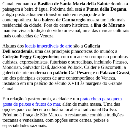
Canal, enquanto a
Basílica de Santa Maria della Salute
domina a
paisagem à beira d’água. Próxima dali está a
Punta della Dogana
,
antigo posto aduaneiro transformado em espaço de arte
contemporânea. Já o
bairro de Cannaregio
mostra um lado mais
residencial da cidade. Fora do centro histórico, a
ilha de Murano
mantém viva a tradição do vidro artesanal, uma das marcas culturais
mais conhecidas de Veneza.
Alguns dos
locais imperdíveis de arte
são a
Galleria
Dell'accademia
, uma das principais pinacotecas do mundo; a
Coleção Peggy Guggenheim
, com um acervo composto por obras
cubistas, expressionistas, futuristas e surrealistas, incluindo Picasso,
Mondrian, Salvador Dalí, Jackson Pollock, Calder e Giacometti; a
galeria de arte moderna do
palácio Ca' Pesaro
; e o
Palazzo Grassi
,
um dos principais espaços de arte contemporânea de Veneza,
instalado em um palácio do século XVIII às margens do Grande
Canal.
Em relação à gastronomia, a cidade é um
prato cheio para quem
gosta de peixes e frutos do mar
, além de muita massa. Uma das
opções para conhecer a culinária local é o tradicional
Da Ivo
.
Próximo à Praça de São Marcos, o restaurante combina tradições
toscanas e venezianas, com opções entre carnes, peixes e
especialidades sazonais.