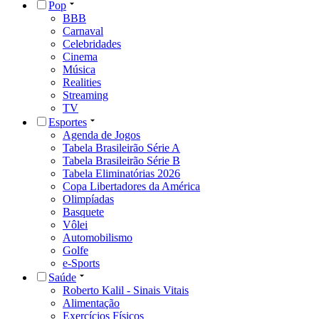
Pop
BBB
Carnaval
Celebridades
Cinema
Música
Realities
Streaming
TV
Esportes
Agenda de Jogos
Tabela Brasileirão Série A
Tabela Brasileirão Série B
Tabela Eliminatórias 2026
Copa Libertadores da América
Olimpíadas
Basquete
Vôlei
Automobilismo
Golfe
e-Sports
Saúde
Roberto Kalil - Sinais Vitais
Alimentação
Exercícios Físicos