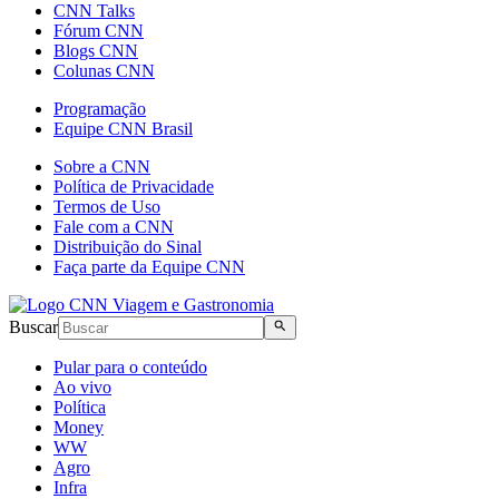
CNN Talks
Fórum CNN
Blogs CNN
Colunas CNN
Programação
Equipe CNN Brasil
Sobre a CNN
Política de Privacidade
Termos de Uso
Fale com a CNN
Distribuição do Sinal
Faça parte da Equipe CNN
Buscar
Pular para o conteúdo
Ao vivo
Política
Money
WW
Agro
Infra