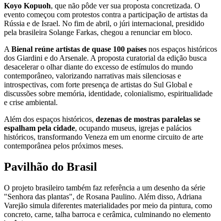
Koyo Kopuoh
, que não pôde ver sua proposta concretizada. O
evento começou com protestos contra a participação de artistas da
Rússia e de Israel. No fim de abril, o júri internacional, presidido
pela brasileira Solange Farkas, chegou a renunciar em bloco.
A
Bienal reúne artistas de quase 100 países
nos espaços históricos
dos Giardini e do Arsenale. A proposta curatorial da edição busca
desacelerar o olhar diante do excesso de estímulos do mundo
contemporâneo, valorizando narrativas mais silenciosas e
introspectivas, com forte presença de artistas do Sul Global e
discussões sobre memória, identidade, colonialismo, espiritualidade
e crise ambiental.
Além dos espaços históricos,
dezenas de mostras paralelas se
espalham pela cidade
, ocupando museus, igrejas e palácios
históricos, transformando Veneza em um enorme circuito de arte
contemporânea pelos próximos meses.
Pavilhão do Brasil
O projeto brasileiro também faz referência a um desenho da série
"Senhora das plantas", de Rosana Paulino. Além disso, Adriana
Varejão simula diferentes materialidades por meio da pintura, como
concreto, carne, talha barroca e cerâmica, culminando no elemento