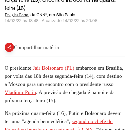
terça-feira (15); encontro irá ocorrer na quarta-
feira (16)
, da CNN*
, em São Paulo
Douglas Porto
14/02/22 às 18:48
|
Atualizado
14/02/22 às 20:06
Bolsonaro embarca à Rússia para encontro com presidente Vladimir Putin | EXPRESSO CNN
Compartilhar matéria
O presidente
Jair Bolsonaro (PL)
embarcou em Brasília,
por volta das 18h desta segunda-feira (14), com destino
a Moscou para um encontro com o presidente russo
Vladimir Putin
. A previsão de chegada é na noite da
próxima terça-feira (15).
Na próxima quarta-feira (16), Putin e Bolsonaro devem
ter uma "agenda bem eclética",
segundo o chefe do
Executivo brasileiro em entrevista à
CNN
. "Vamos tratar