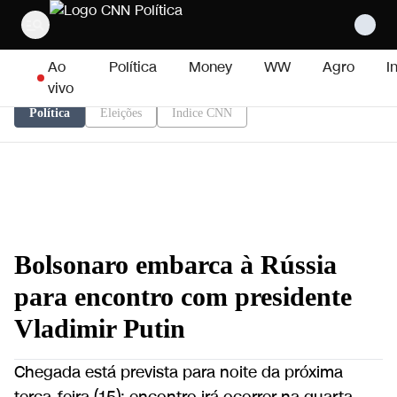
Pular para o conteúdo
Ao
Política
Money
WW
Agro
I
vivo
Política
Eleições
Índice CNN
Bolsonaro embarca à Rússia
para encontro com presidente
Vladimir Putin
Chegada está prevista para noite da próxima