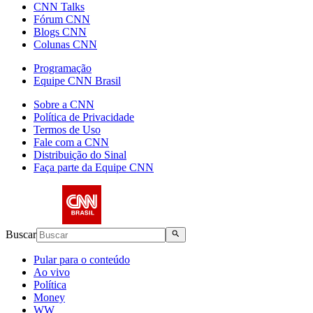
CNN Talks
Fórum CNN
Blogs CNN
Colunas CNN
Programação
Equipe CNN Brasil
Sobre a CNN
Política de Privacidade
Termos de Uso
Fale com a CNN
Distribuição do Sinal
Faça parte da Equipe CNN
Buscar
Pular para o conteúdo
Ao vivo
Política
Money
WW