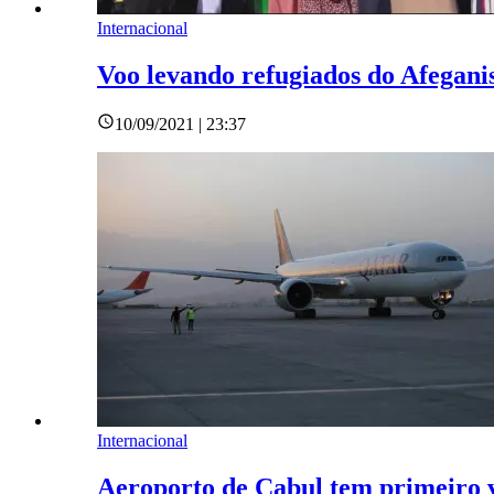
Internacional
Voo levando refugiados do Afegani
10/09/2021 | 23:37
Internacional
Aeroporto de Cabul tem primeiro 