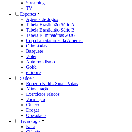
Streaming
TV
Esportes
Agenda de Jogos
Tabela Brasileirão Série A
Tabela Brasileirão Série B
Tabela Eliminatórias 2026
Copa Libertadores da América
Olimpíadas
Basquete
Vôlei
Automobilismo
Golfe
e-Sports
Saúde
Roberto Kalil - Sinais Vitais
Alimentação
Exercícios Físicos
Vacinação
Câncer
Drogas
Obesidade
Tecnologia
Nasa
Ciência