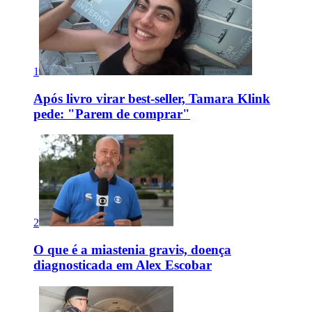
1
Após livro virar best-seller, Tamara Klink
pede: "Parem de comprar"
2
O que é a miastenia gravis, doença
diagnosticada em Alex Escobar