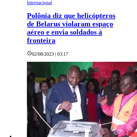
Internacional
Polônia diz que helicópteros
de Belarus violaram espaço
aéreo e envia soldados à
fronteira
02/08/2023 | 03:17