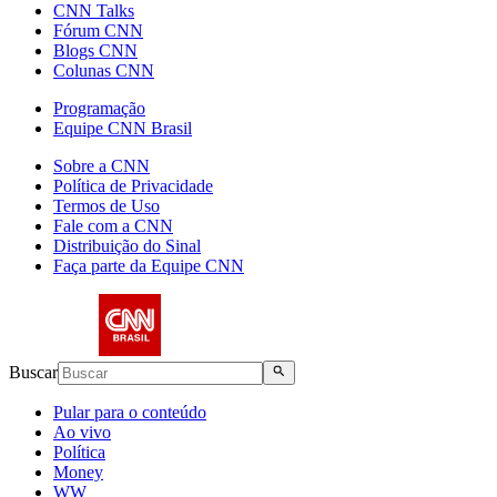
CNN Talks
Fórum CNN
Blogs CNN
Colunas CNN
Programação
Equipe CNN Brasil
Sobre a CNN
Política de Privacidade
Termos de Uso
Fale com a CNN
Distribuição do Sinal
Faça parte da Equipe CNN
Buscar
Pular para o conteúdo
Ao vivo
Política
Money
WW