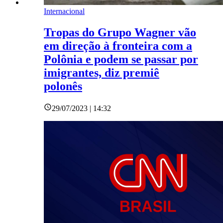
Internacional
Tropas do Grupo Wagner vão
em direção à fronteira com a
Polônia e podem se passar por
imigrantes, diz premiê
polonês
29/07/2023 | 14:32