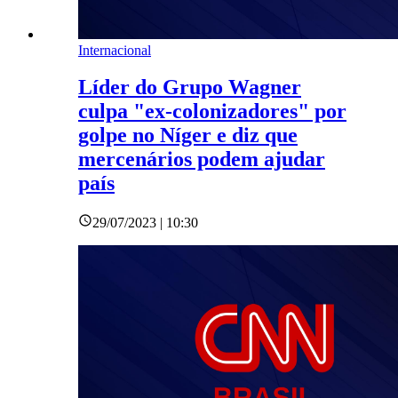
Internacional
Líder do Grupo Wagner
culpa "ex-colonizadores" por
golpe no Níger e diz que
mercenários podem ajudar
país
29/07/2023 | 10:30