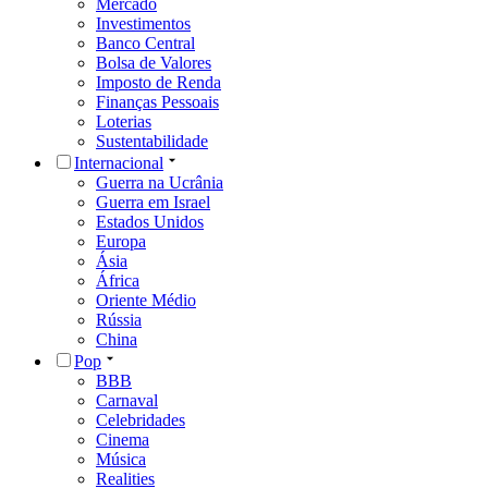
Mercado
Investimentos
Banco Central
Bolsa de Valores
Imposto de Renda
Finanças Pessoais
Loterias
Sustentabilidade
Internacional
Guerra na Ucrânia
Guerra em Israel
Estados Unidos
Europa
Ásia
África
Oriente Médio
Rússia
China
Pop
BBB
Carnaval
Celebridades
Cinema
Música
Realities