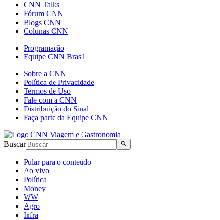
CNN Talks
Fórum CNN
Blogs CNN
Colunas CNN
Programação
Equipe CNN Brasil
Sobre a CNN
Política de Privacidade
Termos de Uso
Fale com a CNN
Distribuição do Sinal
Faça parte da Equipe CNN
Buscar
Pular para o conteúdo
Ao vivo
Política
Money
WW
Agro
Infra