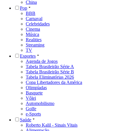
China
Pop
BBB
Carnaval
Celebridades
Cinema
Música
Realities
Streaming
TV
Esportes
Agenda de Jogos
Tabela Brasileirão Série A
Tabela Brasileirão Série B
Tabela Eliminatórias 2026
Copa Libertadores da América
Olimpíadas
Basquete
Vôlei
Automobilismo
Golfe
e-Sports
Saúde
Roberto Kalil - Sinais Vitais
Alimentação