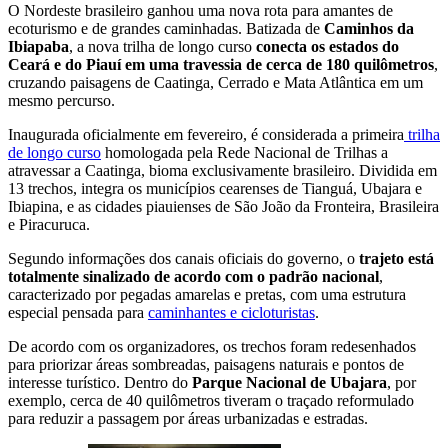
O Nordeste brasileiro ganhou uma nova rota para amantes de
ecoturismo e de grandes caminhadas. Batizada de
Caminhos da
Ibiapaba
, a nova trilha de longo curso
conecta os estados do
Ceará e do Piauí em uma travessia de cerca de 180 quilômetros
,
cruzando paisagens de Caatinga, Cerrado e Mata Atlântica em um
mesmo percurso.
Inaugurada oficialmente em fevereiro, é considerada a primeira
trilha
de longo curso
homologada pela Rede Nacional de Trilhas a
atravessar a Caatinga, bioma exclusivamente brasileiro. Dividida em
13 trechos, integra os municípios cearenses de Tianguá, Ubajara e
Ibiapina, e as cidades piauienses de São João da Fronteira, Brasileira
e Piracuruca.
Segundo informações dos canais oficiais do governo, o
trajeto está
totalmente sinalizado de acordo com o padrão nacional
,
caracterizado por pegadas amarelas e pretas, com uma estrutura
especial pensada para
caminhantes e cicloturistas
.
De acordo com os organizadores, os trechos foram redesenhados
para priorizar áreas sombreadas, paisagens naturais e pontos de
interesse turístico. Dentro do
Parque Nacional de Ubajara
, por
exemplo, cerca de 40 quilômetros tiveram o traçado reformulado
para reduzir a passagem por áreas urbanizadas e estradas.