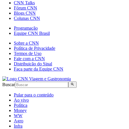
CNN Talks
Fórum CNN
Blogs CNN
Colunas CNN
Programação
Equipe CNN Brasil
Sobre a CNN
Política de Privacidade
Termos de Uso
Fale com a CNN
Distribuição do Sinal
Faça parte da Equipe CNN
Buscar
Pular para o conteúdo
Ao vivo
Política
Money
WW
Agro
Infra