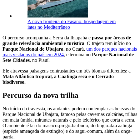
A nova fronteira do Fasano: hospedagem em
iates no Mediterrâneo
O percurso acompanha a Serra da Ibiapaba e
passa por áreas de
grande relevância ambiental e turística
. O trajeto tem início no
Parque Nacional de Ubajara
, no Ceará,
um dos parques nacionais
mais visitados do país em 2024
, e termina no
Parque Nacional de
Sete Cidades
, no Piauí.
Ele atravessa paisagens contrastantes em três biomas diferentes: a
Mata Atlântica tropical, a Caatinga seca e o Cerrado
biodiverso.
Percurso da nova trilha
No início da travessia, os andantes podem contemplar as belezas do
Parque Nacional de Ubajara, famoso pelas cavernas calcárias, trilhas
em mata úmida, mirantes naturais e pelo teleférico que corta a serra.
O ambiente é lar do macaco-prego-barbudo, do bugio-da-caatinga
(espécie ameaçada de extinção) e do sagui-comum, além da onça-
parda.