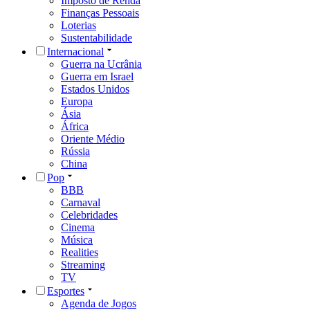
Imposto de Renda
Finanças Pessoais
Loterias
Sustentabilidade
Internacional
Guerra na Ucrânia
Guerra em Israel
Estados Unidos
Europa
Ásia
África
Oriente Médio
Rússia
China
Pop
BBB
Carnaval
Celebridades
Cinema
Música
Realities
Streaming
TV
Esportes
Agenda de Jogos