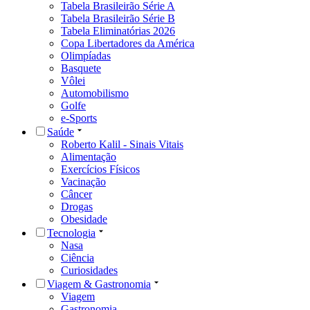
Tabela Brasileirão Série A
Tabela Brasileirão Série B
Tabela Eliminatórias 2026
Copa Libertadores da América
Olimpíadas
Basquete
Vôlei
Automobilismo
Golfe
e-Sports
Saúde
Roberto Kalil - Sinais Vitais
Alimentação
Exercícios Físicos
Vacinação
Câncer
Drogas
Obesidade
Tecnologia
Nasa
Ciência
Curiosidades
Viagem & Gastronomia
Viagem
Gastronomia