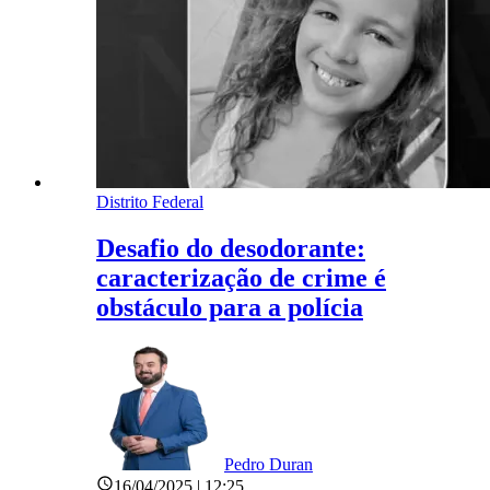
Distrito Federal
Desafio do desodorante:
caracterização de crime é
obstáculo para a polícia
Pedro Duran
16/04/2025 | 12:25