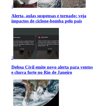
1
Alerta, aulas suspensas e tornado: veja
impactos de ciclone-bomba pelo país
2
Defesa Civil emite novo alerta para ventos
e chuva forte no Rio de Janeiro