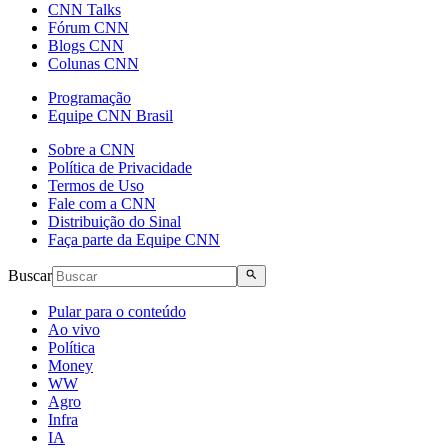
CNN Talks
Fórum CNN
Blogs CNN
Colunas CNN
Programação
Equipe CNN Brasil
Sobre a CNN
Política de Privacidade
Termos de Uso
Fale com a CNN
Distribuição do Sinal
Faça parte da Equipe CNN
Buscar
Pular para o conteúdo
Ao vivo
Política
Money
WW
Agro
Infra
IA