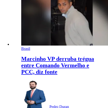
Brasil
Marcinho VP derruba trégua
entre Comando Vermelho e
PCC, diz fonte
Pedro Duran