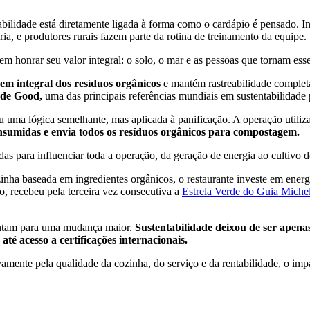
tabilidade está diretamente ligada à forma como o cardápio é pensado. I
ia, e produtores rurais fazem parte da rotina de treinamento da equipe.
m honrar seu valor integral: o solo, o mar e as pessoas que tornam ess
m integral dos resíduos orgânicos
e mantém rastreabilidade completa
ade Good,
uma das principais referências mundiais em sustentabilidade p
u uma lógica semelhante, mas aplicada à panificação. A operação utiliz
onsumidas e envia todos os resíduos orgânicos para compostagem.
das para influenciar toda a operação, da geração de energia ao cultivo d
inha baseada em ingredientes orgânicos, o restaurante investe em ener
, recebeu pela terceira vez consecutiva a
Estrela Verde do Guia Miche
pontam para uma mudança maior.
Sustentabilidade deixou de ser apenas
té acesso a certificações internacionais.
amente pela qualidade da cozinha, do serviço e da rentabilidade, o im