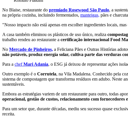
Romulo Fialdini
No Blaise, restaurante do
premiado Rosewood São Paulo
, a susten
na própria cozinha, incluindo fermentados,
manteigas,
pães e charcutar
"Nosso impacto não está apenas em escolher ingredientes locais, mas e
A casa também eliminou os plásticos de uso único, realiza
compostage
trabalho rendeu ao restaurante a
certificação internacional Food M
No
Mercado de Pinheiros,
a Feliciana Pães e Outras Histórias adoto
não potáveis, produz energia solar, cultiva parte das verduras c
Para a
chef
Mari Adania
, o ESG já deixou de representar ações isola
Outro exemplo é o
Corrutela
, na Vila Madalena. Conhecido pela coz
sistema de compostagem que transforma resíduos em adubo. Neste ano
sustentáveis.
Embora as estratégias variem de um restaurante para outro, todas a
operacional, gestão de custos, relacionamento com fornecedores e a
Para um setor que, durante décadas, mediu seu sucesso quase exclusiv
receita.