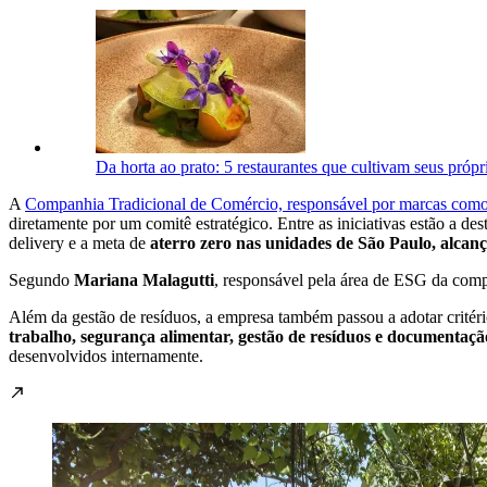
Da horta ao prato: 5 restaurantes que cultivam seus própr
A
Companhia Tradicional de Comércio, responsável por marcas como
diretamente por um comitê estratégico. Entre as iniciativas estão a d
delivery e a meta de
aterro zero nas unidades de São Paulo, alcanç
Segundo
Mariana Malagutti
, responsável pela área de ESG da compa
Além da gestão de resíduos, a empresa também passou a adotar critér
trabalho, segurança alimentar, gestão de resíduos e documentaçã
desenvolvidos internamente.