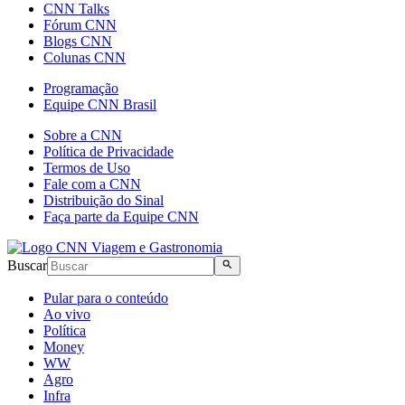
CNN Talks
Fórum CNN
Blogs CNN
Colunas CNN
Programação
Equipe CNN Brasil
Sobre a CNN
Política de Privacidade
Termos de Uso
Fale com a CNN
Distribuição do Sinal
Faça parte da Equipe CNN
Buscar
Pular para o conteúdo
Ao vivo
Política
Money
WW
Agro
Infra