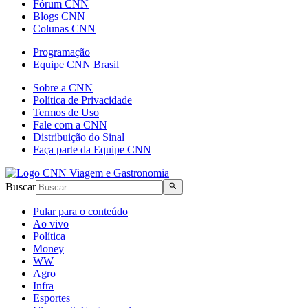
Fórum CNN
Blogs CNN
Colunas CNN
Programação
Equipe CNN Brasil
Sobre a CNN
Política de Privacidade
Termos de Uso
Fale com a CNN
Distribuição do Sinal
Faça parte da Equipe CNN
Buscar
Pular para o conteúdo
Ao vivo
Política
Money
WW
Agro
Infra
Esportes