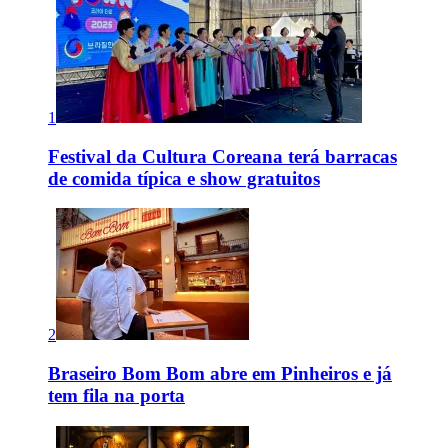
1
Festival da Cultura Coreana terá barracas
de comida típica e show gratuitos
2
Braseiro Bom Bom abre em Pinheiros e já
tem fila na porta