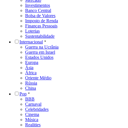
Mercado
Investimentos
Banco Central
Bolsa de Valores
Imposto de Renda
Finanças Pessoais
Loterias
Sustentabilidade
Internacional
Guerra na Ucrânia
Guerra em Israel
Estados Unidos
Europa
Ásia
África
Oriente Médio
Rússia
China
Pop
BBB
Carnaval
Celebridades
Cinema
Música
Realities