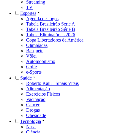
Streaming
TV
Esportes
Agenda de Jogos
Tabela Brasileirão Série A
Tabela Brasileirão Série B
Tabela Eliminatórias 2026
Copa Libertadores da América
Olimpíadas
Basquete
Vôlei
Automobilismo
Golfe
e-Sports
Saúde
Roberto Kalil - Sinais Vitais
Alimentação
Exercícios Físicos
Vacinação
Câncer
Drogas
Obesidade
Tecnologia
Nasa
Ciência